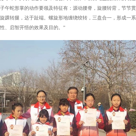
子午蛇形掌的动作要领及特征有：源动腰脊，旋腰转背，节节贯
旋踝转腿，达于趾端。螺旋形地缠绕绞转，三盘合一，形成一系
性、启智开悟的效果及目的。”