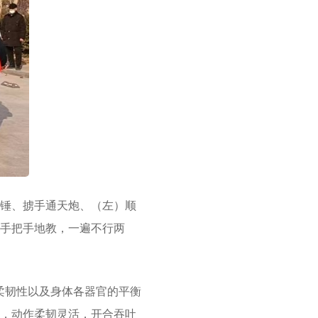
锤、掳手通天炮、（左）顺
手把手地教，一遍不行两
柔韧性以及身体各器官的平衡
，动作柔韧灵活，开合吞吐