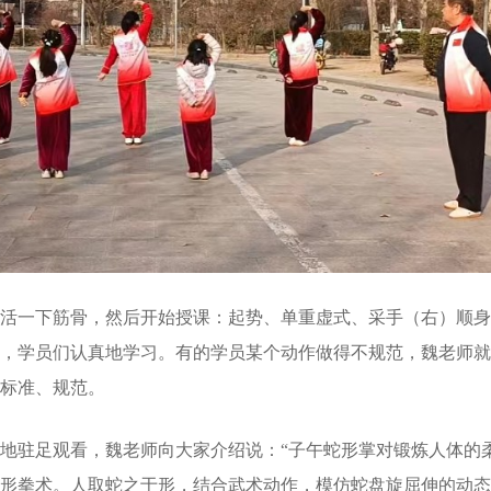
活一下筋骨，然后开始授课：起势、单重虚式、采手（右）顺身
，学员们认真地学习。有的学员某个动作做得不规范，魏老师就
标准、规范。
地驻足观看，魏老师向大家介绍说：“子午蛇形掌对锻炼人体的
形拳术。人取蛇之于形，结合武术动作，模仿蛇盘旋屈伸的动态