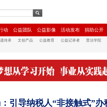
行动
公益团队
公益影像
活动发布
捐助公开
遗传承
文创产品
公益教育
公益记录者
普法学院
：引导纳税人“非接触式”办